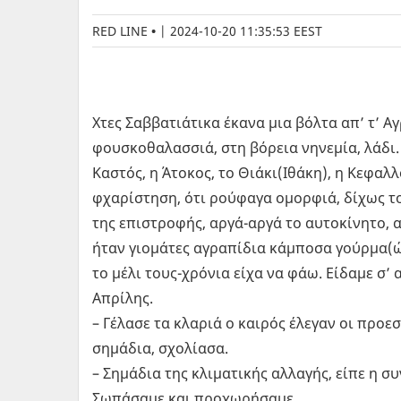
RED LINE
|
2024-10-20 11:35:53 EEST
Χτες Σαββατιάτικα έκανα μια βόλτα απ’ τ’ Α
φουσκοθαλασσιά, στη βόρεια νηνεμία, λάδι.
Καστός, η Άτοκος, το Θιάκι(Ιθάκη), η Κεφαλ
φχαρίστηση, ότι ρούφαγα ομορφιά, δίχως τ
της επιστροφής, αργά-αργά το αυτοκίνητο, 
ήταν γιομάτες αγραπίδια κάμποσα γούρμα(ώ
το μέλι τους-χρόνια είχα να φάω. Είδαμε σ’ 
Απρίλης.
– Γέλασε τα κλαριά ο καιρός έλεγαν οι προ
σημάδια, σχολίασα.
– Σημάδια της κλιματικής αλλαγής, είπε η σ
Σωπάσαμε και προχωρήσαμε…