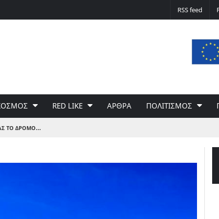
Δε φταίει ο άνεμος… Φταίει η πολιτική 
RSS feed
του Γιώργου Σαχίνη
ΚΟΣΜΟΣ
RED LIKE
ΑΡΘΡΑ
ΠΟΛΙΤΙΣΜΟΣ
Σ ΤΟ ΔΡΟΜΟ…