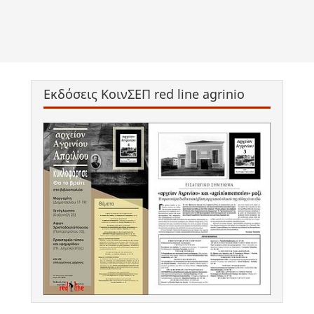
Εκδόσεις ΚοινΣΕΠ red line agrinio