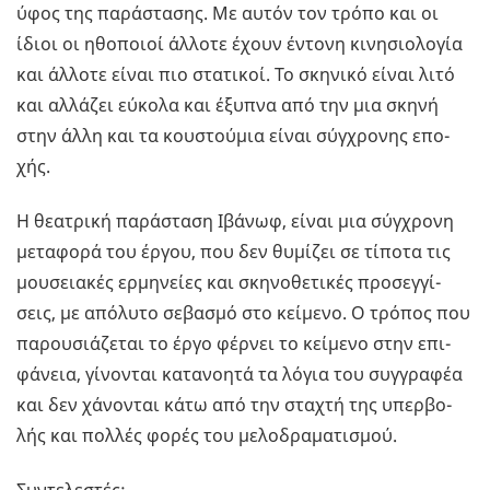
ύφος της πα­ρά­στα­σης. Με αυτόν τον τρόπο και οι
ίδιοι οι ηθο­ποιοί άλ­λο­τε έχουν έντο­νη κι­νη­σιο­λο­γία
και άλ­λο­τε είναι πιο στα­τι­κοί. Το σκη­νι­κό είναι λιτό
και αλ­λά­ζει εύ­κο­λα και έξυ­πνα από την μια σκηνή
στην άλλη και τα κου­στού­μια είναι σύγ­χρο­νης επο­
χής.
Η θε­α­τρι­κή πα­ρά­στα­ση Ιβά­νωφ, είναι μια σύγ­χρο­νη
με­τα­φο­ρά του έργου, που δεν θυ­μί­ζει σε τί­πο­τα τις
μου­σεια­κές ερ­μη­νεί­ες και σκη­νο­θε­τι­κές προ­σεγ­γί­
σεις, με από­λυ­το σε­βα­σμό στο κεί­με­νο. Ο τρό­πος που
πα­ρου­σιά­ζε­ται το έργο φέρ­νει το κεί­με­νο στην επι­
φά­νεια, γί­νο­νται κα­τα­νοη­τά τα λόγια του συγ­γρα­φέα
και δεν χά­νο­νται κάτω από την στα­χτή της υπερ­βο­
λής και πολ­λές φορές του με­λο­δρα­μα­τι­σμού.