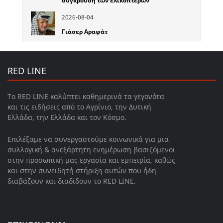
σύγκρουση των ελικοπτέρων
2026-08-04
Γιάσερ Αραφάτ
RED LINE
Το RED LINE καλύπτει καθημερινά τα γεγονότα
και τις ειδήσεις από το Αγρίνιο, την Δυτική
Ελλάδα, την Ελλάδα και τον Κόσμο.
Επιλέξαμε να συνεργαστούμε κοινωνικά για μια
συλλογική & ανεξάρτητη ενημέρωση βασιζόμενοι
στην προσωπική μας εργασία και εμπειρία, καθώς
και στην συνειδητή στήριξη αυτών που ήδη
διαβάζουν και διαδίδουν το RED LINE.