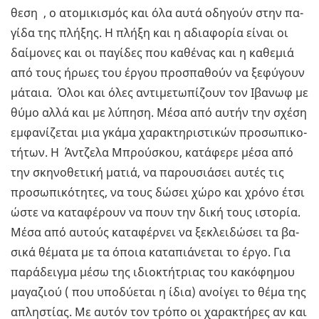
θε­ση , ο ατο­μι­κι­σμός και όλα αυτά οδη­γούν στην πα­
γί­δα της πλή­ξης. Η πλήξη και η αδια­φο­ρία είναι οι
δαί­μο­νες και οι πα­γί­δες που κα­θέ­νας και η κα­θε­μιά
από τους ήρωες του έργου προ­σπα­θούν να ξε­φύ­γουν
μά­ταια. Όλοι και όλες αντι­με­τω­πί­ζουν τον Ιβα­νωφ με
θύμο αλλά και με λύ­πη­ση. Μέσα από αυτήν την σχέση
εμ­φα­νί­ζε­ται μια γκάμα χα­ρα­κτη­ρι­στι­κών προ­σω­πι­κο­
τή­των. Η Άν­τζε­λα Μπρού­σκου, κα­τά­φε­ρε μέσα από
την σκη­νο­θε­τι­κή ματιά, να πα­ρου­σιά­σει αυτές τις
προ­σω­πι­κό­τη­τες, να τους δώσει χώρο και χρόνο έτσι
ώστε να κα­τα­φέ­ρουν να πουν την δική τους ιστο­ρία.
Μέσα από αυ­τούς κα­τα­φέρ­νει να ξε­κλει­δώ­σει τα βα­
σι­κά θέ­μα­τα με τα όποια κα­τα­πιά­νε­ται το έργο. Για
πα­ρά­δειγ­μα μέσω της ιδιο­κτή­τριας του κα­κό­φη­μου
μα­γα­ζιού ( που υπο­δύ­ε­ται η ίδια) ανοί­γει το θέμα της
απλη­στί­ας. Με αυτόν τον τρόπο οι χα­ρα­κτή­ρες αν και