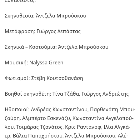
Συ­ντε­λε­στές:
Σκη­νο­θε­σία: Άν­τζε­λα Μπρού­σκου
Με­τά­φρα­ση: Γιώρ­γος Δε­πά­στας
Σκη­νι­κά – Κο­στού­μια: Άν­τζε­λα Μπρού­σκου
Μου­σι­κή: Nalyssa Green
Φω­τι­σμοί: Στέβη Κου­τσο­θα­νά­ση
Βοη­θοί σκη­νο­θέ­τη: Τίνα Τζάθα, Γιώρ­γος Αν­δριώ­της
Ηθο­ποιοί: Αν­δρέ­ας Κων­στα­ντί­νου, Παρ­θε­νό­πη Μπου­
ζού­ρη, Αλ­μπέρ­το Εσκε­νά­ζυ, Κων­στα­ντί­να Αγ­γε­λο­πού­
λου, Τσι­μά­ρας Τζα­νά­τος, Κρις Ρα­ντά­νοφ, Ιλία Αλ­γκά­
ερ, Βάλια Πα­πα­χρή­στου, Άν­τζε­λα Μπρού­σκου, Αλέ­