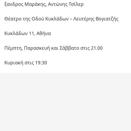
ξαν­δρος Μα­ρά­κης, Αντώ­νης Τσί­λερ
Θέ­α­τρο της Οδού Κυ­κλά­δων – Λευ­τέ­ρης Βο­για­τζής
Κυ­κλά­δων 11, Αθήνα
Πέμ­πτη, Πα­ρα­σκευή και Σάβ­βα­το στις 21.00
Κυ­ρια­κή στις 19:30