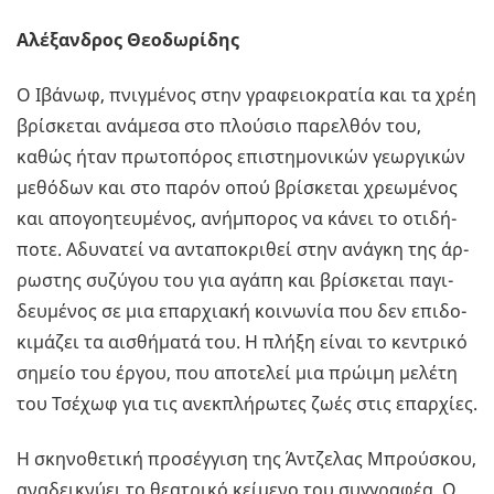
Αλέξανδρος Θεοδωρίδης
Ο Ιβά­νωφ, πνιγ­μέ­νος στην γρα­φειο­κρα­τία και τα χρέη
βρί­σκε­ται ανά­με­σα στο πλού­σιο πα­ρελ­θόν του,
καθώς ήταν πρω­το­πό­ρος επι­στη­μο­νι­κών γε­ωρ­γι­κών
με­θό­δων και στο παρόν οπού βρί­σκε­ται χρε­ω­μέ­νος
και απο­γοη­τευ­μέ­νος, ανή­μπο­ρος να κάνει το οτι­δή­
πο­τε. Αδυ­να­τεί να αντα­πο­κρι­θεί στην ανά­γκη της άρ­
ρω­στης συ­ζύ­γου του για αγάπη και βρί­σκε­ται πα­γι­
δευ­μέ­νος σε μια επαρ­χια­κή κοι­νω­νία που δεν επι­δο­
κι­μά­ζει τα αι­σθή­μα­τά του. Η πλήξη είναι το κε­ντρι­κό
ση­μείο του έργου, που απο­τε­λεί μια πρώ­ι­μη με­λέ­τη
του Τσέ­χωφ για τις ανεκ­πλή­ρω­τες ζωές στις επαρ­χί­ες.
H σκη­νο­θε­τι­κή προ­σέγ­γι­ση της Άν­τζε­λας Μπρού­σκου,
ανα­δει­κνύ­ει το θε­α­τρι­κό κεί­με­νο του συγ­γρα­φέα. Ο