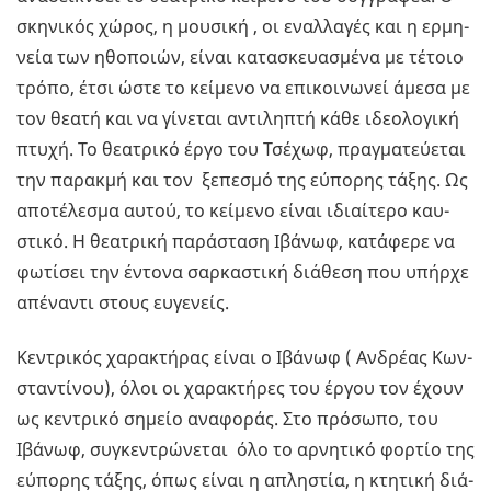
σκη­νι­κός χώρος, η μου­σι­κή , οι εναλ­λα­γές και η ερ­μη­
νεία των ηθο­ποιών, είναι κα­τα­σκευα­σμέ­να με τέ­τοιο
τρόπο, έτσι ώστε το κεί­με­νο να επι­κοι­νω­νεί άμεσα με
τον θεατή και να γί­νε­ται αντι­λη­πτή κάθε ιδε­ο­λο­γι­κή
πτυχή. Το θε­α­τρι­κό έργο του Τσέ­χωφ, πραγ­μα­τεύ­ε­ται
την πα­ρακ­μή και τον ξε­πε­σμό της εύ­πο­ρης τάξης. Ως
απο­τέ­λε­σμα αυτού, το κεί­με­νο είναι ιδιαί­τε­ρο καυ­
στι­κό. Η θε­α­τρι­κή πα­ρά­στα­ση Ιβά­νωφ, κα­τά­φε­ρε να
φω­τί­σει την έντο­να σαρ­κα­στι­κή διά­θε­ση που υπήρ­χε
απέ­να­ντι στους ευ­γε­νείς.
Κε­ντρι­κός χα­ρα­κτή­ρας είναι ο Ιβά­νωφ ( Αν­δρέ­ας Κων­
στα­ντί­νου), όλοι οι χα­ρα­κτή­ρες του έργου τον έχουν
ως κε­ντρι­κό ση­μείο ανα­φο­ράς. Στο πρό­σω­πο, του
Ιβά­νωφ, συ­γκε­ντρώ­νε­ται όλο το αρ­νη­τι­κό φορ­τίο της
εύ­πο­ρης τάξης, όπως είναι η απλη­στία, η κτη­τι­κή διά­