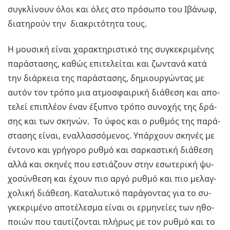
συ­γκλί­νουν όλοι και όλες στο πρό­σω­πο του Ιβά­νωφ,
δια­τη­ρούν την δια­κρι­τό­τη­τα τους.
Η μου­σι­κή είναι χα­ρα­κτη­ρι­στι­κό της συ­γκε­κρι­μέ­νης
πα­ρά­στα­σης, καθώς επι­τε­λεί­ται και ζω­ντα­νά κατά
την διάρ­κεια της πα­ρά­στα­σης, δη­μιουρ­γώ­ντας με
αυτόν τον τρόπο μια ατμο­σφαι­ρι­κή διά­θε­ση και απο­
τε­λεί επι­πλέ­ον έναν έξυ­πνο τρόπο συ­νο­χής της δρά­
σης και των σκη­νών. Το ύφος και ο ρυθ­μός της πα­ρά­
στα­σης είναι, εναλ­λασ­σό­με­νος. Υπάρ­χουν σκη­νές με
έντο­νο και γρή­γο­ρο ρυθμό και σαρ­κα­στι­κή διά­θε­ση
αλλά και σκη­νές που εστιά­ζουν στην εσω­τε­ρι­κή ψυ­
χο­σύν­θε­ση και έχουν πιο αργό ρυθμό και πιο με­λαγ­
χο­λι­κή διά­θε­ση. Κα­τα­λυ­τι­κό πα­ρά­γο­ντας για το συ­
γκε­κρι­μέ­νο απο­τέ­λε­σμα είναι οι ερ­μη­νεί­ες των ηθο­
ποιών που ταυ­τί­ζο­νται πλή­ρως με τον ρυθμό και το