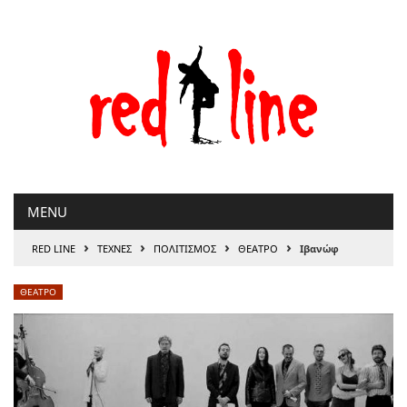
Μετάβαση
στο
περιεχόμενο
MENU
›
›
›
›
RED LINE
ΤΕΧΝΕΣ
ΠΟΛΙΤΙΣΜΟΣ
ΘΕΑΤΡΟ
Ιβανώφ
ΘΕΑΤΡΟ