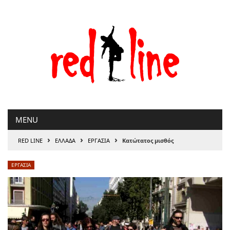
Μετάβαση
στο
περιεχόμενο
MENU
›
›
›
RED LINE
ΕΛΛΑΔΑ
ΕΡΓΑΣΊΑ
Κατώτατος μισθός
ΕΡΓΑΣΊΑ