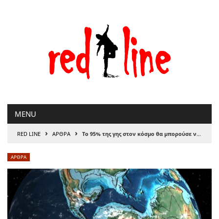
Μετάβαση
στο
περιεχόμενο
MENU
›
›
RED LINE
ΑΡΘΡΑ
Το 95% της γης στον κόσμο θα μπορούσε να υποβαθμιστεί έως το 2050
ΑΡΘΡΑ