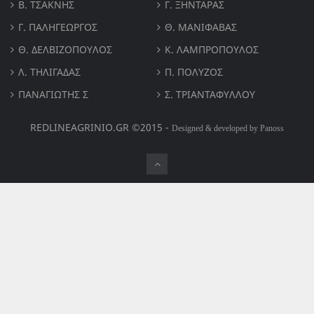
Β. ΤΣΆΚΝΗΣ
Γ. ΞΗΝΤΆΡΑΣ
Γ. ΠΑΛΗΓΕΏΡΓΟΣ
Θ. ΜΑΝΙΦΑΒΑΣ
Θ. ΔΕΛΒΙΖΌΠΟΥΛΟΣ
Κ. ΛΑΜΠΡΟΠΟΥΛΟΣ
Λ. ΤΗΛΙΓΑΔΑΣ
Π. ΠΟΛΎΖΟΣ
ΠΑΝΑΓΙΏΤΗΣ Σ
Σ. ΤΡΙΑΝΤΑΦΥΛΛΟΥ
REDLINEAGRINIO.GR ©2015 -
Designed & developed by Panoss