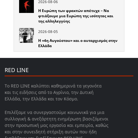
2026-08-06
Η Ευρώπη των φρακτών απέτυχε – Να
φτιάξουμε μια Ευρώπη της ισότητας και
της αλληλεγγύης
2026-08-05
Η «4η Αυγούστου» και ο αυταρχισμός στην
Ελλάδα
RED LINE
Το RED LINE καλύπτει καθημερινά τα γεγονότα
και τις ειδήσεις από το Αγρίνιο, την Δυτική
Ελλάδα, την Ελλάδα και τον Κόσμο.
Επιλέξαμε να συνεργαστούμε κοινωνικά για μια
συλλογική & ανεξάρτητη ενημέρωση βασιζόμενοι
στην προσωπική μας εργασία και εμπειρία, καθώς
και στην συνειδητή στήριξη αυτών που ήδη