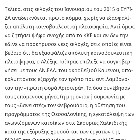
Τε­λι­κά, στις εκλο­γές του Ια­νουα­ρί­ου του 2015 ο ΣΥ­ΡΙ­
ΖΑ ανα­δει­κνύ­ε­ται πρώτο κόμμα, χωρίς να εξα­σφα­λί­
ζει από­λυ­τη κοι­νο­βου­λευ­τι­κή πλειο­ψη­φία. Αντί όμως
να ζη­τή­σει ψήφο ανο­χής από το ΚΚΕ και αν δεν την
έδινε να προ­κή­ρυσ­σε νέες εκλο­γές, στις οποί­ες είναι
βέ­βαιο ότι θα εξα­σφά­λι­ζε από­λυ­τη κοι­νο­βου­λευ­τι­κή
πλειο­ψη­φία, ο Αλέ­ξης Τσί­πρας επέ­λε­ξε να συ­γκη­βερ­
νή­σει με τους ΑΝ.ΕΛΛ. του ακρο­δε­ξιού Κα­μέ­νου, απο­
κα­λύ­πτο­ντας εξαρ­χής τον τρόπο που αντι­λαμ­βα­νό­
ταν την «πρώτη φορά Αρι­στε­ρά». Τα όσα συ­νέ­βη­σαν
τους επό­με­νους μήνες (η μη­μο­νια­κή συμ­φω­νία με
τους «δα­νει­στές» τον Φε­βρουά­ριο, η αθέ­τη­ση του
προ­γράμ­μα­τος της Θεσ­σα­λο­νί­κης, η εγκα­τά­λει­ψη των
αγω­νι­ζό­με­νων κα­τοί­κων στις Σκου­ριές Χαλ­κι­δι­κής
κατά της εξό­ρυ­ξης χρυ­σού και των ερ­γα­τών της