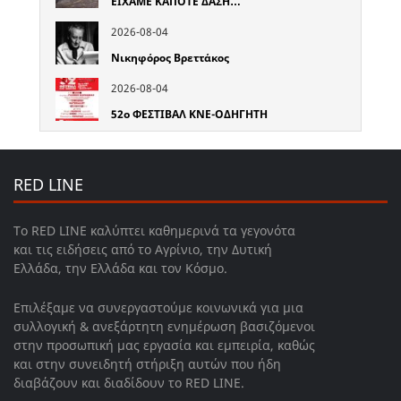
ΕΙΧΑΜΕ ΚΑΠΟΤΕ ΔΑΣΗ…
2026-08-04
Νικηφόρος Βρεττάκος
2026-08-04
52o ΦΕΣΤΙΒΑΛ ΚΝΕ-ΟΔΗΓΗΤΗ
RED LINE
Το RED LINE καλύπτει καθημερινά τα γεγονότα
και τις ειδήσεις από το Αγρίνιο, την Δυτική
Ελλάδα, την Ελλάδα και τον Κόσμο.
Επιλέξαμε να συνεργαστούμε κοινωνικά για μια
συλλογική & ανεξάρτητη ενημέρωση βασιζόμενοι
στην προσωπική μας εργασία και εμπειρία, καθώς
και στην συνειδητή στήριξη αυτών που ήδη
διαβάζουν και διαδίδουν το RED LINE.