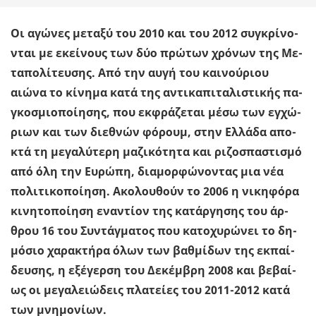
Οι αγώ­νες με­τα­ξύ του 2010 και του 2012 συ­γκρί­νο­
νται με εκεί­νους των δύο πρώ­των χρό­νων της Με­
τα­πο­λί­τευ­σης. Από την αυγή του και­νού­ριου
αιώνα το κί­νη­μα κατά της αντι­κα­πι­τα­λι­στι­κής πα­
γκο­σμιο­ποί­η­σης, που εκ­φρά­ζε­ται μέσω των εγ­χώ­
ριων και των διε­θνών φό­ρουμ, στην Ελ­λά­δα απο­
κτά τη με­γα­λύ­τε­ρη μα­ζι­κό­τη­τα και ρι­ζο­σπα­στι­σμό
από όλη την Ευ­ρώ­πη, δια­μορ­φώ­νο­ντας μια νέα
πο­λι­τι­κο­ποί­η­ση. Ακο­λου­θούν το 2006 η νι­κη­φό­ρα
κι­νη­το­ποί­η­ση ενα­ντί­ον της κα­τάρ­γη­σης του άρ­
θρου 16 του Συ­ντάγ­μα­τος που κα­το­χυ­ρώ­νει το δη­
μό­σιο χα­ρα­κτή­ρα όλων των βαθ­μί­δων της εκ­παί­
δευ­σης, η εξέ­γερ­ση του Δε­κέμ­βρη 2008 και βε­βαί­
ως οι με­γα­λειώ­δεις πλα­τεί­ες του 2011-2012 κατά
των μνη­μο­νί­ων.