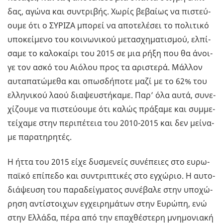
δας, αγώνα και συ­ντρι­βής. Χωρίς βε­βαί­ως να πι­στεύ­
ου­με ότι ο ΣΥ­ΡΙ­ΖΑ μπο­ρεί να απο­τε­λέ­σει το πο­λι­τι­κό
υπο­κεί­με­νο του κοι­νω­νι­κού με­τα­σχη­μα­τι­σμού, ελ­πί­
σα­με το κα­λο­καί­ρι του 2015 σε μια ρήξη που θα άνοι­
γε τον ασκό του Αιό­λου προς τα αρι­στε­ρά. Μάλ­λον
αυ­τα­πα­τώ­με­θα και οπωσ­δή­πο­τε μαζί με το 62% του
ελ­λη­νι­κού λαού δια­ψευ­στή­κα­με. Παρ’ όλα αυτά, συ­νε­
χί­ζου­με να πι­στεύ­ου­με ότι καλώς πρά­ξα­με και συμ­με­
τεί­χα­με στην πε­ρι­πέ­τεια του 2010-2015 και δεν μεί­να­
με πα­ρα­τη­ρη­τές.
Η ήττα του 2015 είχε δυ­σμε­νείς συ­νέ­πειες στο ευ­ρω­
παϊ­κό επί­πε­δο και συ­ντρι­πτι­κές στο εγ­χώ­ριο. Η αυ­το­
διά­ψευ­ση του πα­ρα­δείγ­μα­τος συ­νέ­βα­λε στην υπο­χώ­
ρη­ση αντί­στοι­χων εγ­χει­ρη­μά­των στην Ευ­ρώ­πη, ενώ
στην Ελ­λά­δα, πέρα από την επα­χθέ­στε­ρη μνη­μο­νια­κή