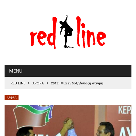
Μετάβαση
στο
περιεχόμενο
MENU
›
›
RED LINE
ΑΡΘΡΑ
2015: Μια ένδοξη/άδοξη στιγμή
ΑΡΘΡΑ