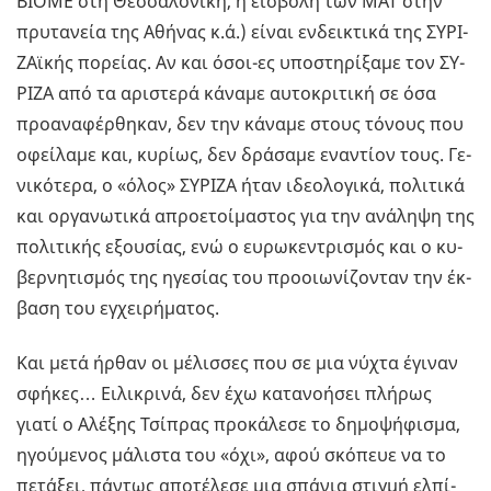
ΒΙΟΜΕ στη Θεσ­σα­λο­νί­κη, η ει­σβο­λή των ΜΑΤ στην
πρυ­τα­νεία της Αθή­νας κ.ά.) είναι εν­δει­κτι­κά της ΣΥ­ΡΙ­
ΖΑϊ­κής πο­ρεί­ας. Αν και όσοι-ες υπο­στη­ρί­ξα­με τον ΣΥ­
ΡΙ­ΖΑ από τα αρι­στε­ρά κά­να­με αυ­το­κρι­τι­κή σε όσα
προ­α­να­φέρ­θη­καν, δεν την κά­να­με στους τό­νους που
οφεί­λα­με και, κυ­ρί­ως, δεν δρά­σα­με ενα­ντί­ον τους. Γε­
νι­κό­τε­ρα, ο «όλος» ΣΥ­ΡΙ­ΖΑ ήταν ιδε­ο­λο­γι­κά, πο­λι­τι­κά
και ορ­γα­νω­τι­κά απρο­ε­τοί­μα­στος για την ανά­λη­ψη της
πο­λι­τι­κής εξου­σί­ας, ενώ ο ευ­ρω­κε­ντρι­σμός και ο κυ­
βερ­νη­τι­σμός της ηγε­σί­ας του προ­οιω­νί­ζο­νταν την έκ­
βα­ση του εγ­χει­ρή­μα­τος.
Και μετά ήρθαν οι μέ­λισ­σες που σε μια νύχτα έγι­ναν
σφή­κες… Ει­λι­κρι­νά, δεν έχω κα­τα­νο­ή­σει πλή­ρως
γιατί ο Αλέ­ξης Τσί­πρας προ­κά­λε­σε το δη­μο­ψή­φι­σμα,
ηγού­με­νος μά­λι­στα του «όχι», αφού σκό­πευε να το
πε­τά­ξει, πά­ντως απο­τέ­λε­σε μια σπά­νια στιγ­μή ελ­πί­