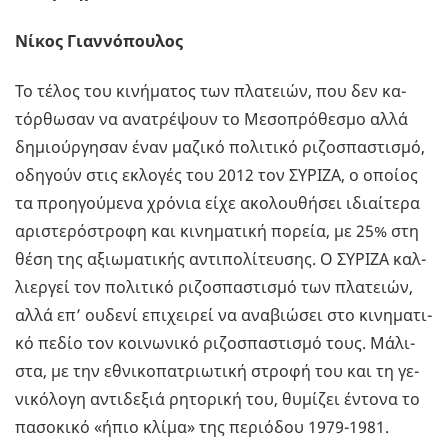
Νίκος Γιαννόπουλος
Το τέλος του κι­νή­μα­τος των πλα­τειών, που δεν κα­
τόρ­θω­σαν να ανα­τρέ­ψουν το Με­σο­πρό­θε­σμο αλλά
δη­μιούρ­γη­σαν έναν μα­ζι­κό πο­λι­τι­κό ρι­ζο­σπα­στι­σμό,
οδη­γούν στις εκλο­γές του 2012 τον ΣΥ­ΡΙ­ΖΑ, ο οποί­ος
τα προη­γού­με­να χρό­νια είχε ακο­λου­θή­σει ιδιαί­τε­ρα
αρι­στε­ρό­στρο­φη και κι­νη­μα­τι­κή πο­ρεία, με 25% στη
θέση της αξιω­μα­τι­κής αντι­πο­λί­τευ­σης. Ο ΣΥ­ΡΙ­ΖΑ καλ­
λιερ­γεί τον πο­λι­τι­κό ρι­ζο­σπα­στι­σμό των πλα­τειών,
αλλά επ’ ου­δε­νί επι­χει­ρεί να ανα­βιώ­σει στο κι­νη­μα­τι­
κό πεδίο τον κοι­νω­νι­κό ρι­ζο­σπα­στι­σμό τους. Μά­λι­
στα, με την εθνι­κο­πα­τριω­τι­κή στρο­φή του και τη γε­
νι­κό­λο­γη αντι­δε­ξιά ρη­το­ρι­κή του, θυ­μί­ζει έντο­να το
πα­σο­κι­κό «ήπιο κλίμα» της πε­ριό­δου 1979-1981.