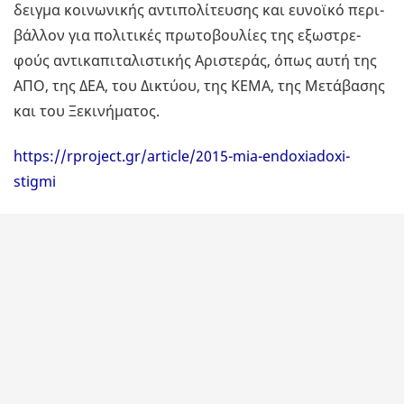
δειγ­μα κοι­νω­νι­κής αντι­πο­λί­τευ­σης και ευ­νοϊ­κό πε­ρι­
βάλ­λον για πο­λι­τι­κές πρω­το­βου­λί­ες της εξω­στρε­
φούς αντι­κα­πι­τα­λι­στι­κής Αρι­στε­ράς, όπως αυτή της
ΑΠΟ, της ΔΕΑ, του Δι­κτύ­ου, της ΚΕΜΑ, της Με­τά­βα­σης
και του Ξε­κι­νή­μα­τος.
https://rproject.gr/article/2015-mia-endoxiadoxi-
stigmi