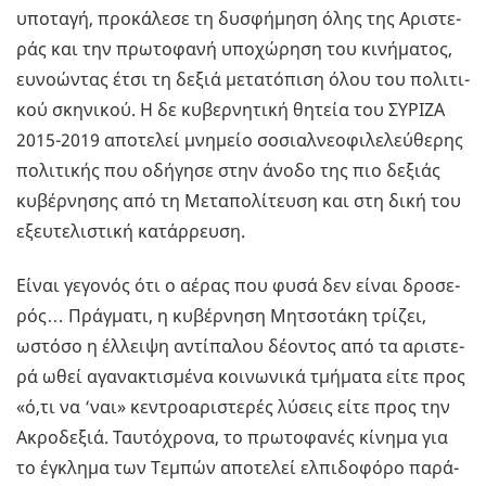
υπο­τα­γή, προ­κά­λε­σε τη δυ­σφή­μη­ση όλης της Αρι­στε­
ράς και την πρω­το­φα­νή υπο­χώ­ρη­ση του κι­νή­μα­τος,
ευ­νο­ώ­ντας έτσι τη δεξιά με­τα­τό­πι­ση όλου του πο­λι­τι­
κού σκη­νι­κού. Η δε κυ­βερ­νη­τι­κή θη­τεία του ΣΥ­ΡΙ­ΖΑ
2015-2019 απο­τε­λεί μνη­μείο σο­σιαλ­νε­ο­φι­λε­λεύ­θε­ρης
πο­λι­τι­κής που οδή­γη­σε στην άνοδο της πιο δε­ξιάς
κυ­βέρ­νη­σης από τη Με­τα­πο­λί­τευ­ση και στη δική του
εξευ­τε­λι­στι­κή κα­τάρ­ρευ­ση.
Είναι γε­γο­νός ότι ο αέρας που φυσά δεν είναι δρο­σε­
ρός… Πράγ­μα­τι, η κυ­βέρ­νη­ση Μη­τσο­τά­κη τρί­ζει,
ωστό­σο η έλ­λει­ψη αντί­πα­λου δέ­ο­ντος από τα αρι­στε­
ρά ωθεί αγα­να­κτι­σμέ­να κοι­νω­νι­κά τμή­μα­τα είτε προς
«ό,τι να ‘ναι» κε­ντρο­α­ρι­στε­ρές λύ­σεις είτε προς την
Ακρο­δε­ξιά. Ταυ­τό­χρο­να, το πρω­το­φα­νές κί­νη­μα για
το έγκλη­μα των Τε­μπών απο­τε­λεί ελ­πι­δο­φό­ρο πα­ρά­