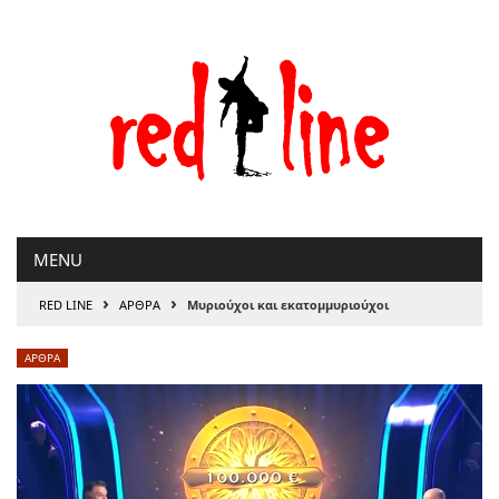
Μετάβαση
στο
περιεχόμενο
MENU
›
›
RED LINE
ΑΡΘΡΑ
Μυριούχοι και εκατομμυριούχοι
ΑΡΘΡΑ