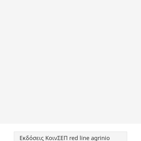
Εκδόσεις ΚοινΣΕΠ red line agrinio