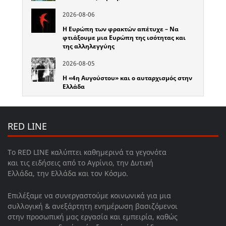
2026-08-06
Η Ευρώπη των φρακτών απέτυχε – Να
φτιάξουμε μια Ευρώπη της ισότητας και
της αλληλεγγύης
2026-08-05
Η «4η Αυγούστου» και ο αυταρχισμός στην
Ελλάδα
RED LINE
Το RED LINE καλύπτει καθημερινά τα γεγονότα
και τις ειδήσεις από το Αγρίνιο, την Δυτική
Ελλάδα, την Ελλάδα και τον Κόσμο.
Επιλέξαμε να συνεργαστούμε κοινωνικά για μια
συλλογική & ανεξάρτητη ενημέρωση βασιζόμενοι
στην προσωπική μας εργασία και εμπειρία, καθώς