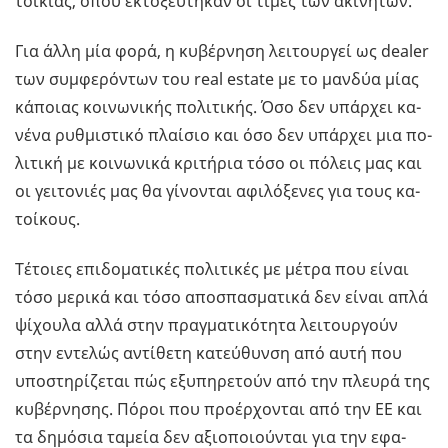
τοι­κί­ας, όπου εκτο­ξεύ­τη­καν οι τιµές των ακι­νή­των.
Για άλλη µία φορά, η κυ­βέρ­νη­ση λει­τουρ­γεί ως dealer
των συ­µφε­ρό­ντων του real estate µε το µαν­δύα µίας
κά­ποιας κοι­νω­νι­κής πο­λι­τι­κής. Όσο δεν υπάρ­χει κα­
νέ­να ρυ­θµι­στι­κό πλαί­σιο και όσο δεν υπάρ­χει µια πο­
λι­τι­κή µε κοι­νω­νι­κά κρι­τή­ρια τόσο οι πό­λεις µας και
οι γει­το­νιές µας θα γί­νο­νται αφι­λό­ξε­νες για τους κα­
τοί­κους.
Τέ­τοιες επι­δο­µα­τι­κές πο­λι­τι­κές µε µέτρα που είναι
τόσο µε­ρι­κά και τόσο απο­σπα­σµα­τι­κά δεν είναι απλά
ψί­χου­λα αλλά στην πρα­γµα­τι­κό­τη­τα λει­τουρ­γούν
στην εντε­λώς αντί­θε­τη κα­τεύ­θυν­ση από αυτή που
υπο­στη­ρί­ζε­ται πώς εξυ­πη­ρε­τούν από την πλευ­ρά της
κυ­βέρ­νη­σης. Πόροι που προ­έρ­χο­νται από την ΕΕ και
τα δη­µό­σια τα­µεία δεν αξιο­ποιού­νται για την εφα­