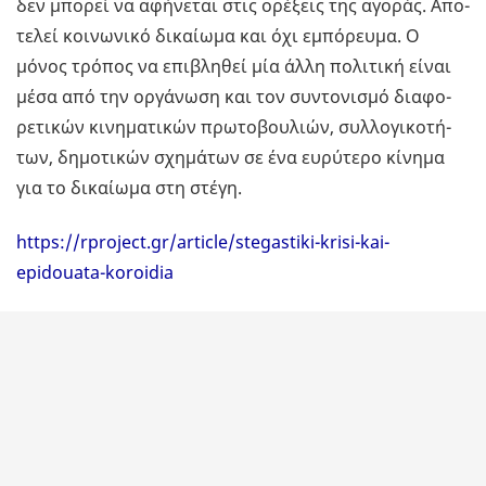
δεν µπο­ρεί να αφή­νε­ται στις ορέ­ξεις της αγο­ράς. Απο­
τε­λεί κοι­νω­νι­κό δι­καί­ω­µα και όχι εµπό­ρευ­µα. Ο
µόνος τρό­πος να επι­βλη­θεί µία άλλη πο­λι­τι­κή είναι
µέσα από την ορ­γά­νω­ση και τον συ­ντο­νι­σµό δια­φο­
ρε­τι­κών κι­νη­µα­τι­κών πρω­το­βου­λιών, συλ­λο­γι­κο­τή­
των, δη­µο­τι­κών σχη­µά­των σε ένα ευ­ρύ­τε­ρο κί­νη­µα
για το δι­καί­ω­µα στη στέγη.
https://rproject.gr/article/stegastiki-krisi-kai-
epidouata-koroidia