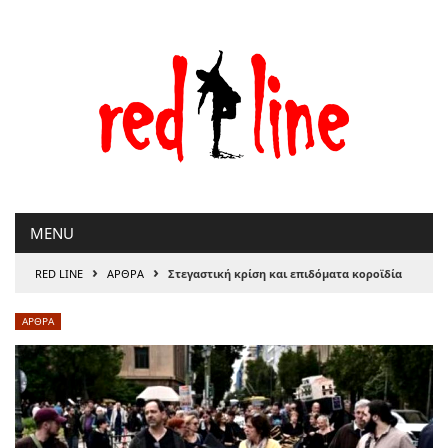
Μετάβαση
στο
περιεχόμενο
MENU
›
›
RED LINE
ΑΡΘΡΑ
Στεγαστική κρίση και επιδόµατα κοροϊδία
ΑΡΘΡΑ