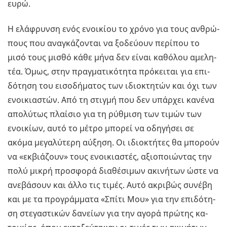
ευρώ.
Η ελά­φρυν­ση ενός ενοι­κί­ου το χρόνο για τους αν­θρώ­
πους που ανα­γκά­ζο­νται να ξο­δεύ­ουν πε­ρί­που το
µισό τους µισθό κάθε µήνα δεν είναι κα­θό­λου αµε­λη­
τέα. Όµως, στην πρα­γµα­τι­κό­τη­τα πρό­κει­ται για επι­
δό­τη­ση του ει­σο­δή­µα­τος των ιδιο­κτη­τών και όχι των
ενοι­κια­στών. Από τη στι­γµή που δεν υπάρ­χει κα­νέ­να
απο­λύ­τως πλαί­σιο για τη ρύ­θµι­ση των τιµών των
ενοι­κί­ων, αυτό το µέτρο µπο­ρεί να οδη­γή­σει σε
ακόµα µε­γα­λύ­τε­ρη αύ­ξη­ση. Οι ιδιο­κτή­τες θα µπο­ρούν
να «εκ­βιά­ζουν» τους ενοι­κια­στές, αξιο­ποιώ­ντας την
πολύ µικρή προ­σφο­ρά δια­θέ­σι­µων ακι­νή­των ώστε να
ανε­βά­σουν και άλλο τις τιµές. Αυτό ακρι­βώς συ­νέ­βη
και µε τα προ­γρά­µµα­τα «Σπίτι Μου» για την επι­δό­τη­
ση στε­γα­στι­κών δα­νεί­ων για την αγορά πρώ­της κα­