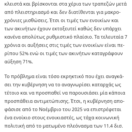
κλει­στά και βρί­σκο­νται στα χέρια των τρα­πε­ζών µετά
από πλει­στη­ρια­σµό και δεν δια­τί­θε­νται για µα­κρο­
χρό­νιες µι­σθώ­σεις. Έτσι οι τιµές των ενοι­κί­ων και
των ακι­νή­των έχουν εκτο­ξευ­τεί καθώς δεν υπάρ­χει
κα­νέ­να απο­λύ­τως ρυ­θµι­στι­κό πλαί­σιο. Τα τε­λευ­ταία 7
χρό­νια οι αυ­ξή­σεις στις τιµές των ενοι­κί­ων είναι πε­
ρί­που 52% ενώ οι τιµές των ακι­νή­των κα­τα­γρά­φουν
αύ­ξη­ση 71%.
Το πρό­βλη­µα είναι τόσο εκρη­κτι­κό που έχει ανα­γκά­
σει την κυ­βέρ­νη­ση να το ανα­γνω­ρί­σει κα­ταρ­χάς ως
τέ­τοιο και να προ­σπα­θεί να πα­ρου­σιά­σει µία κά­ποια
προ­σπά­θεια αντι­µε­τώ­πι­σης. Έτσι, η κυ­βέρ­νη­ση απο­
φά­σι­σε από το Νο­έ­µβριο του 2025 να επι­στρέ­φε­ται
ένα ενοί­κιο στους ενοι­κια­στές, ως τάχα κοι­νω­νι­κή
πο­λι­τι­κή από το µα­τω­µέ­νο πλε­ό­να­σµα των 11.4 δισ.