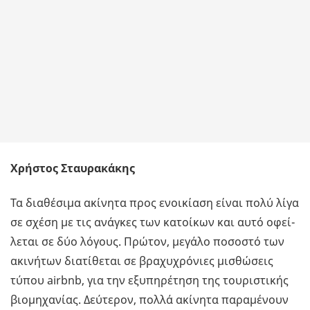
Χρήστος Σταυρακάκης
Τα δια­θέ­σι­µα ακί­νη­τα προς ενοι­κί­α­ση είναι πολύ λίγα
σε σχέση µε τις ανά­γκες των κα­τοί­κων και αυτό οφεί­
λε­ται σε δύο λό­γους. Πρώ­τον, µε­γά­λο πο­σο­στό των
ακι­νή­των δια­τί­θε­ται σε βρα­χυ­χρό­νιες µι­σθώ­σεις
τύπου airbnb, για την εξυ­πη­ρέ­τη­ση της του­ρι­στι­κής
βιο­µη­χα­νί­ας. Δεύ­τε­ρον, πολλά ακί­νη­τα πα­ρα­µέ­νουν