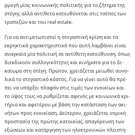
ρµο­γή µίας κοι­νω­νι­κής πο­λι­τι­κής για το ζή­τη­µα της
στέ­γης αλλά αντί­θε­τα κα­τευ­θύ­νε­ται στις τσέ­πες των
τρα­πε­ζών και του real estate.
Για να αντι­µε­τω­πι­στεί η στε­γα­στι­κή κρίση και τα
εκρη­κτι­κά χα­ρα­κτη­ρι­στι­κά που αυτή λα­µβά­νει είναι
ανα­γκαία µία πο­λι­τι­κή σε αντί­θε­τη κα­τεύ­θυν­ση, όπως
διεκ­δι­κούν συλ­λο­γι­κό­τη­τες και κι­νή­µα­τα για το δι­
καί­ω­µα στη στέγη. Πρώ­τον, χρειά­ζε­ται µειω­θεί συ­νο­
λι­κά το στε­γα­στι­κό κό­στος. Για να γίνει αυτό θα πρέ­
πει να υπάρ­ξει πλα­φόν στις τιµές των ενοι­κί­ων και
το ύψος τους να ρυ­θµί­ζε­ται αφε­νός µε κοι­νω­νι­κά κρι­
τή­ρια και αφε­τέ­ρου µε βάση την κα­τά­στα­ση των ακι­
νή­των προς ενοι­κί­α­ση. Δεύ­τε­ρον, χρειά­ζε­ται νο­µι­κή
προ­στα­σία της πρώ­της κα­τοι­κί­ας, απα­γό­ρευ­ση των
εξώ­σε­ων και κα­τάρ­γη­ση των ηλε­κτρο­νι­κών πλει­στη­