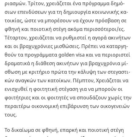
ρια­σµών. Τρί­τον, χρειά­ζε­ται ένα πρό­γρα­µµα δη­µό­
σιων επεν­δύ­σε­ων για τη δη­µιουρ­γία κοι­νω­νι­κής κα­
τοι­κί­ας, ώστε να µπο­ρέ­σουν να έχουν πρό­σβα­ση σε
φθηνή και ποιο­τι­κή στέγη ακόµα πε­ρισ­σό­τε­ροι/ες.
Τέ­ταρ­τον, χρειά­ζε­ται να ρυ­θµι­στεί η αγορά ακι­νή­των
και οι βρα­χυ­χρό­νιες µι­σθώ­σεις. Πρέ­πει να κα­ταρ­γη­
θούν τα προ­γρά­µµα­τα golden visa και να πε­ριο­ρι­στεί
δρα­µα­τι­κά η διά­θε­ση ακι­νή­των για βρα­χυ­χρό­νια µί­
σθω­ση µε κρι­τή­ριο πρώτα την κά­λυ­ψη των στε­γα­στι­
κών ανα­γκών των κα­τοί­κων. Πέ­µπτον, Χρειά­ζε­ται να
ενι­σχυ­θεί η φοι­τη­τι­κή στέ­γα­ση για να µπο­ρούν οι
φοι­τή­τριες και οι φοι­τη­τές να σπου­δά­ζουν χωρίς την
πε­ραι­τέ­ρω οι­κο­νο­µι­κή επι­βά­ρυν­ση των οι­κο­γε­νειών
τους.
Το δι­καί­ω­µα σε φθηνή, επαρ­κή και ποιο­τι­κή στέγη