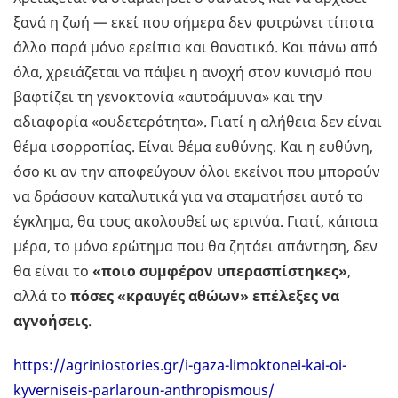
ξανά η ζωή — εκεί που σήμερα δεν φυτρώνει τίποτα
άλλο παρά μόνο ερείπια και θανατικό. Και πάνω από
όλα, χρειάζεται να πάψει η ανοχή στον κυνισμό που
βαφτίζει τη γενοκτονία «αυτοάμυνα» και την
αδιαφορία «ουδετερότητα». Γιατί η αλήθεια δεν είναι
θέμα ισορροπίας. Είναι θέμα ευθύνης. Και η ευθύνη,
όσο κι αν την αποφεύγουν όλοι εκείνοι που μπορούν
να δράσουν καταλυτικά για να σταματήσει αυτό το
έγκλημα, θα τους ακολουθεί ως ερινύα. Γιατί, κάποια
μέρα, το μόνο ερώτημα που θα ζητάει απάντηση, δεν
θα είναι το
«ποιο συμφέρον υπερασπίστηκες»
,
αλλά το
πόσες «κραυγές αθώων» επέλεξες να
αγνοήσεις
.
https://agriniostories.gr/i-gaza-limoktonei-kai-oi-
kyverniseis-parlaroun-anthropismous/