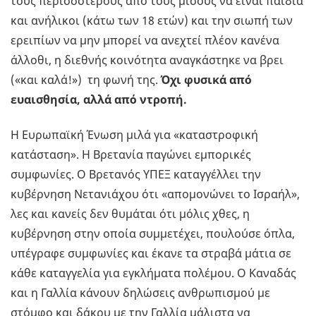
τους περισσότερους από τους μισούς να είναι παιδιά
και ανήλικοι (κάτω των 18 ετών) και την σιωπή των
ερειπίων να μην μπορεί να ανεχτεί πλέον κανένα
άλλοθι, η διεθνής κοινότητα αναγκάστηκε να βρει
(«και καλά!») τη φωνή της.
Όχι φυσικά από
ευαισθησία, αλλά από ντροπή.
Η Ευρωπαϊκή Ένωση μιλά για «καταστροφική
κατάσταση». Η Βρετανία παγώνει εμπορικές
συμφωνίες. Ο Βρετανός ΥΠΕΞ καταγγέλλει την
κυβέρνηση Νετανιάχου ότι «απομονώνει το Ισραήλ»,
λες και κανείς δεν θυμάται ότι μόλις χθες, η
κυβέρνηση στην οποία συμμετέχει, πουλούσε όπλα,
υπέγραφε συμφωνίες και έκανε τα στραβά μάτια σε
κάθε καταγγελία για εγκλήματα πολέμου. Ο Καναδάς
και η Γαλλία κάνουν δηλώσεις ανθρωπισμού με
στόμφο και δάκρυ με την Γαλλία μάλιστα να