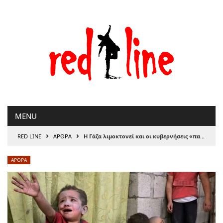
Μετάβαση
στο
περιεχόμενο
MENU
›
›
RED LINE
ΑΡΘΡΑ
Η Γάζα λιμοκτονεί και οι κυβερνήσεις «παρλάρουν ανθρωπισμούς»
ΑΡΘΡΑ