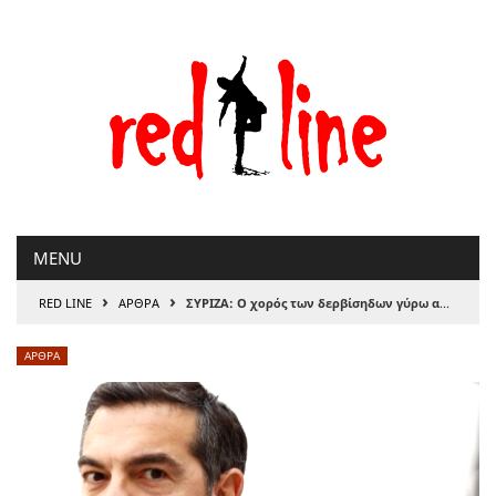
Μετάβαση
στο
περιεχόμενο
MENU
›
›
RED LINE
ΑΡΘΡΑ
ΣΥΡΙΖΑ: Ο χορός των δερβίσηδων γύρω από τον Τσίπρα, του Αλέκου Αναγνωστάκη
ΑΡΘΡΑ