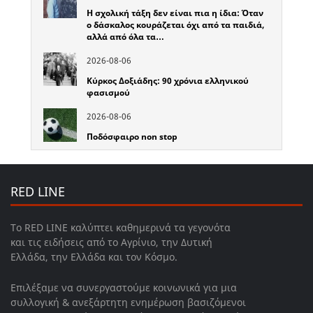
Η σχολική τάξη δεν είναι πια η ίδια: Όταν
ο δάσκαλος κουράζεται όχι από τα παιδιά,
αλλά από όλα τα…
2026-08-06
Κύρκος Δοξιάδης: 90 χρόνια ελληνικού
φασισμού
2026-08-06
Ποδόσφαιρο non stop
RED LINE
Το RED LINE καλύπτει καθημερινά τα γεγονότα
και τις ειδήσεις από το Αγρίνιο, την Δυτική
Ελλάδα, την Ελλάδα και τον Κόσμο.
Επιλέξαμε να συνεργαστούμε κοινωνικά για μια
συλλογική & ανεξάρτητη ενημέρωση βασιζόμενοι