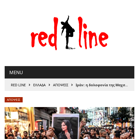
Μετάβαση
στο
περιεχόμενο
MENU
›
›
›
RED LINE
ΕΛΛΑΔΑ
ΑΠΟΨΕΙΣ
Ιράν: η δολοφονία της Μαχσά Αμινί αφορμή για συνολική εξέγερση!
ΑΠΟΨΕΙΣ