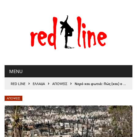
Μετάβαση
στο
περιεχόμενο
MENU
›
›
›
RED LINE
ΕΛΛΑΔΑ
ΑΠΟΨΕΙΣ
Νερό και φωτιά: Πώς (και) ο υπερτουρισμός έκαψε τη Χαβάη
ΑΠΟΨΕΙΣ