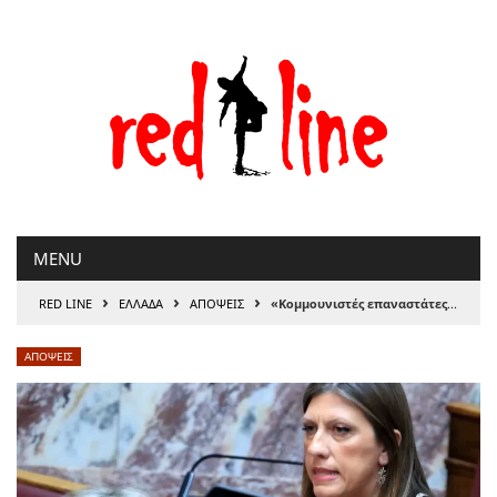
Μετάβαση
στο
περιεχόμενο
MENU
›
›
›
RED LINE
ΕΛΛΑΔΑ
ΑΠΟΨΕΙΣ
«Κομμουνιστές επαναστάτες» των φακέλων
ΑΠΟΨΕΙΣ