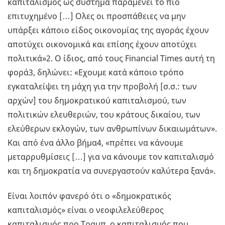
καπιταλισμός ως σύστημα παραμένει το πιο
επιτυχημένο […] Ολες οι προσπάθειες να μην
υπάρξει κάποιο είδος οικονομίας της αγοράς έχουν
αποτύχει οικονομικά και επίσης έχουν αποτύχει
πολιτικά»2. Ο ίδιος, από τους Financial Times αυτή τη
φορά3, δηλώνει: «Εχουμε κατά κάποιο τρόπο
εγκαταλείψει τη μάχη για την προβολή [σ.σ.: των
αρχών] του δημοκρατικού καπιταλισμού, των
πολιτικών ελευθεριών, του κράτους δικαίου, των
ελεύθερων εκλογών, των ανθρωπίνων δικαιωμάτων».
Και από ένα άλλο βήμα4, «πρέπει να κάνουμε
μεταρρυθμίσεις […] για να κάνουμε τον καπιταλισμό
και τη δημοκρατία να συνεργαστούν καλύτερα ξανά».
Είναι λοιπόν φανερό ότι ο «δημοκρατικός
καπιταλισμός» είναι ο νεοφιλελεύθερος
καπιταλισμός προ Τραμπ, ο καπιταλισμός που