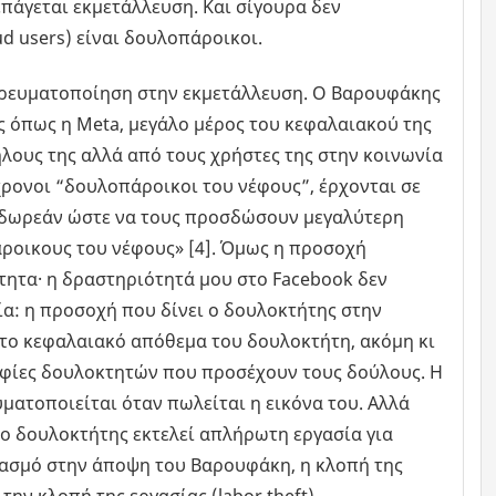
άγεται εκμετάλλευση. Και σίγουρα δεν
ud users) είναι δουλοπάροικοι.
ορευματοποίηση στην εκμετάλλευση. Ο Βαρουφάκης
ας όπως η Meta, μεγάλο μέρος του κεφαλαιακού της
λους της αλλά από τους χρήστες της στην κοινωνία
ρονοι “δουλοπάροικοι του νέφους”, έρχονται σε
ι δωρεάν ώστε να τους προσδώσουν μεγαλύτερη
ροικους του νέφους» [4]. Όμως η προσοχή
ότητα· η δραστηριότητά μου στο Facebook δεν
ία: η προσοχή που δίνει ο δουλοκτήτης στην
στο κεφαλαιακό απόθεμα του δουλοκτήτη, ακόμη κι
αφίες δουλοκτητών που προσέχουν τους δούλους. Η
ατοποιείται όταν πωλείται η εικόνα του. Αλλά
ι ο δουλοκτήτης εκτελεί απλήρωτη εργασία για
ασμό στην άποψη του Βαρουφάκη, η κλοπή της
 την κλοπή της εργασίας (labor theft).