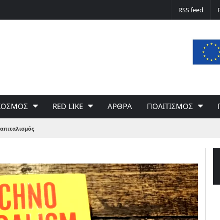
Δε φταίει ο άνεμος… Φταίει η πολιτική 
RSS feed
του Γιώργου Σαχίνη
ΚΟΣΜΟΣ
RED LIKE
ΑΡΘΡΑ
ΠΟΛΙΤΙΣΜΟΣ
καπιταλισμός