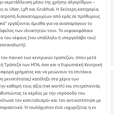
την εκμετάλλευση μέσω της χρήσης αλγορίθμων –
 οι Uber, Lyft και Grubhub. Η δεύτερη κατηγορία,
ετατροπή δισεκατομμυρίων από εμάς σε πρόθυμους
κά” εργάζονται άμισθα για να αναπαράγουν το
όφελος των ιδιοκτητών του». Το νεφοκεφάλαιο
ιο του νέφους (τον υπάλληλο ή υπεργολάβο του)
 καταναλωτή).
ό τον πανικό των κεντρικών τραπεζών, όπου μετά
κή Τράπεζα των ΗΠΑ, όσο και η Ευρωπαϊκή Κεντρική
οσφορά χρήματος και να μειώνουν τα επιτόκια.
ση ρευστότητας) κατέληξε στα χέρια των
ην καθαρή τους αξία (net worth) και επιτρέποντάς
αθιστώντας το κέρδος με την «πρόσοδο του
σκότωσε τον καπιταλισμό» και τον αντικατέστησε με
παρασιτικό. Ή τουλάχιστον έτσι ισχυρίζεται η εν