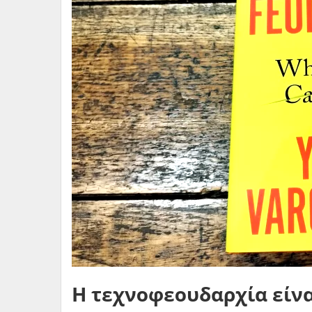
H τεχνοφεουδαρχία είν