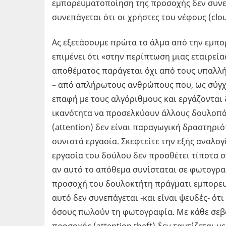
εμπορευματοποίηση της προσοχής δεν συνεπ
συνεπάγεται ότι οι χρήστες του νέφους (clo
Ας εξετάσουμε πρώτα το άλμα από την εμπ
επιμένει ότι «στην περίπτωση μιας εταιρεί
αποθέματος παράγεται όχι από τους υπαλλή
– από απλήρωτους ανθρώπους που, ως σύγχ
επαφή με τους αλγόριθμους και εργάζοντα
ικανότητα να προσελκύουν άλλους δουλοπά
(attention) δεν είναι παραγωγική δραστηρι
συνιστά εργασία. Σκεφτείτε την εξής αναλογ
εργασία του δούλου δεν προσθέτει τίποτα 
αν αυτό το απόθεμα συνίσταται σε φωτογρ
προσοχή του δουλοκτήτη πράγματι εμπορευμ
αυτό δεν συνεπάγεται -και είναι ψευδές- ότ
όσους πωλούν τη φωτογραφία. Με κάθε σεβ
προσοχής (attention theft) δεν ταυτίζεται με