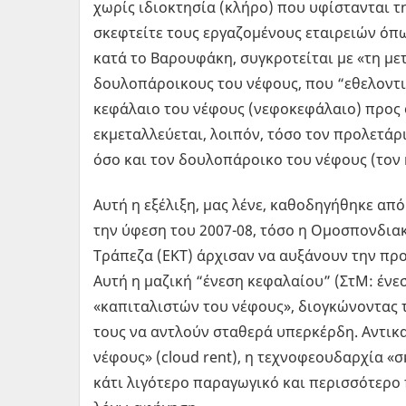
χωρίς ιδιοκτησία (κλήρο) που υφίστανται 
σκεφτείτε τους εργαζομένους εταιρειών όπως
κατά το Βαρουφάκη, συγκροτείται με «τη μ
δουλοπάροικους του νέφους, που “εθελοντι
κεφάλαιο του νέφους (νεφοκεφάλαιο) προς 
εκμεταλλεύεται, λοιπόν, τόσο τον προλετάρ
όσο και τον δουλοπάροικο του νέφους (τον
Αυτή η εξέλιξη, μας λένε, καθοδηγήθηκε απ
την ύφεση του 2007-08, τόσο η Ομοσπονδια
Τράπεζα (ΕΚΤ) άρχισαν να αυξάνουν την πρ
Αυτή η μαζική “ένεση κεφαλαίου” (ΣτΜ: ένε
«καπιταλιστών του νέφους», διογκώνοντας τ
τους να αντλούν σταθερά υπερκέρδη. Αντικ
νέφους» (cloud rent), η τεχνοφεουδαρχία «
κάτι λιγότερο παραγωγικό και περισσότερο 