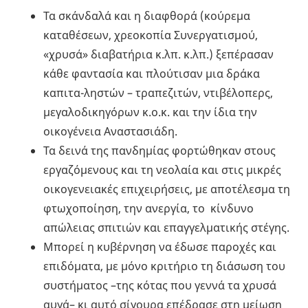
Τα σκάνδαλά και η διαφθορά (κούρεμα
καταθέσεων, χρεοκοπία Συνεργατισμού,
«χρυσά» διαβατήρια κ.λπ. κ.λπ.) ξεπέρασαν
κάθε φαντασία και πλούτισαν μια δράκα
καπιτα-ληστών – τραπεζιτών, ντιβέλοπερς,
μεγαλοδικηγόρων κ.ο.κ. και την ίδια την
οικογένεια Αναστασιάδη.
Τα δεινά της πανδημίας φορτώθηκαν στους
εργαζόμενους και τη νεολαία και στις μικρές
οικογενειακές επιχειρήσεις, με αποτέλεσμα τη
φτωχοποίηση, την ανεργία, το κίνδυνο
απώλειας σπιτιών και επαγγελματικής στέγης.
Μπορεί η κυβέρνηση να έδωσε παροχές και
επιδόματα, με μόνο κριτήριο τη διάσωση του
συστήματος –της κότας που γεννά τα χρυσά
αυγά– κι αυτό σίγουρα επέδρασε στη μείωση