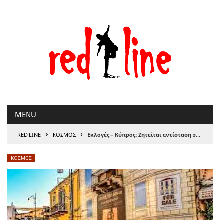
Μετάβαση
στο
περιεχόμενο
MENU
›
›
RED LINE
ΚΟΣΜΟΣ
Εκλογές – Κύπρος: Ζητείται αντίσταση στην κυβέρνηση Αναστασιάδη/ΔΗΣΥ
ΚΟΣΜΟΣ