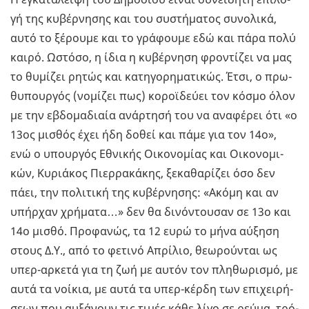
γή της κυ­βέρ­νη­σης και του συ­στή­µα­τος συ­νο­λι­κά,
αυτό το ξέ­ρου­µε και το γρά­φου­µε εδώ και πάρα πολύ
καιρό. Ωστό­σο, η ίδια η κυ­βέρ­νη­ση φρο­ντί­ζει να µας
το θυ­µί­ζει ρητώς και κα­τη­γο­ρη­µα­τι­κώς. Έτσι, ο πρω­
θυ­πουρ­γός (νο­µί­ζει πως) κο­ροϊ­δεύ­ει τον κόσµο όλον
µε την εβδο­µα­διαία ανάρ­τη­σή του να ανα­φέ­ρει ότι «ο
13ος µι­σθός έχει ήδη δοθεί και πάµε για τον 14ο»,
ενώ ο υπουρ­γός Εθνι­κής Οι­κο­νο­µί­ας και Οι­κο­νο­µι­
κών, Κυ­ριά­κος Πιερ­ρα­κά­κης, ξε­κα­θα­ρί­ζει όσο δεν
πάει, την πο­λι­τι­κή της κυ­βέρ­νη­σης: «Ακόµη και αν
υπήρ­χαν χρή­µα­τα…» δεν θα δι­νό­ντου­σαν σε 13ο και
14ο µισθό. Προ­φα­νώς, τα 12 ευρώ το µήνα αύ­ξη­ση
στους Δ.Υ., από το φε­τι­νό Απρί­λιο, θε­ω­ρού­νται ως
υπερ-αρ­κε­τά για τη ζωή µε αυτόν τον πλη­θω­ρι­σµό, µε
αυτά τα νοί­κια, µε αυτά τα υπερ-κέρ­δη των επι­χει­ρή­
σε­ων που αυ­ξά­νουν τις τιµές κάθε λίγο σε ρεύµα, τρό­