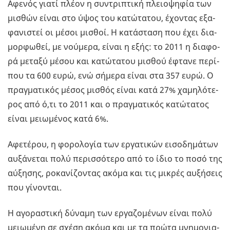
Αφε­νός γιατί πλέον η συ­ντρι­πτι­κή πλειο­ψη­φία των
µι­σθών είναι στο ύψος του κα­τώ­τα­του, έχο­ντας εξα­
φα­νι­στεί οι µέσοι µι­σθοί. Η κα­τά­στα­ση που έχει δια­
µορ­φω­θεί, µε νού­µε­ρα, είναι η εξής: το 2011 η δια­φο­
ρά µε­τα­ξύ µέσου και κα­τώ­τα­του µι­σθού έφτα­νε πε­ρί­
που τα 600 ευρώ, ενώ σή­µε­ρα είναι στα 357 ευρώ. Ο
πρα­γµα­τι­κός µέσος µι­σθός είναι κατά 27% χα­µη­λό­τε­
ρος από ό,τι το 2011 και ο πρα­γµα­τι­κός κα­τώ­τα­τος
είναι µειω­µέ­νος κατά 6%.
Αφε­τέ­ρου, η φο­ρο­λο­γία των ερ­γα­τι­κών ει­σο­δη­µά­των
αυ­ξά­νε­ται πολύ πε­ρισ­σό­τε­ρο από το ίδιο το ποσό της
αύ­ξη­σης, ρο­κα­νί­ζο­ντας ακόµα και τις µι­κρές αυ­ξή­σεις
που γί­νο­νται.
Η αγο­ρα­στι­κή δύ­να­µη των ερ­γα­ζο­µέ­νων είναι πολύ
µειω­µέ­νη σε σχέση ακόµα και µε τα πρώτα µνη­µο­νια­