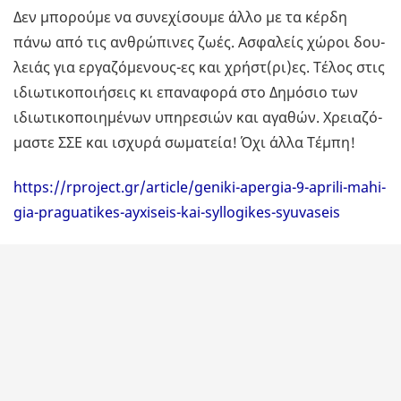
Δεν µπο­ρού­µε να συ­νε­χί­σου­µε άλλο µε τα κέρδη
πάνω από τις αν­θρώ­πι­νες ζωές. Ασφα­λείς χώροι δου­
λειάς για ερ­γα­ζό­µε­νους-ες και χρήστ(ρι)ες. Τέλος στις
ιδιω­τι­κο­ποι­ή­σεις κι επα­να­φο­ρά στο Δη­µό­σιο των
ιδιω­τι­κο­ποι­η­µέ­νων υπη­ρε­σιών και αγα­θών. Χρεια­ζό­
µα­στε ΣΣΕ και ισχυ­ρά σω­µα­τεία! Όχι άλλα Τέµπη!
https://rproject.gr/article/geniki-apergia-9-aprili-mahi-
gia-praguatikes-ayxiseis-kai-syllogikes-syuvaseis