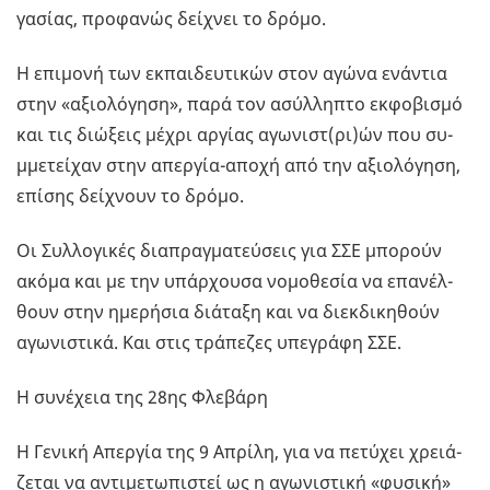
γα­σί­ας, προ­φα­νώς δεί­χνει το δρόµο.
Η επι­µο­νή των εκ­παι­δευ­τι­κών στον αγώνα ενά­ντια
στην «αξιο­λό­γη­ση», παρά τον ασύλ­λη­πτο εκ­φο­βι­σµό
και τις διώ­ξεις µέχρι αρ­γί­ας αγω­νιστ(ρι)ών που συ­
µµε­τεί­χαν στην απερ­γία-απο­χή από την αξιο­λό­γη­ση,
επί­σης δεί­χνουν το δρόµο.
Οι Συλ­λο­γι­κές δια­πρα­γµα­τεύ­σεις για ΣΣΕ µπο­ρούν
ακόµα και µε την υπάρ­χου­σα νο­µο­θε­σία να επα­νέλ­
θουν στην ηµε­ρή­σια διά­τα­ξη και να διεκ­δι­κη­θούν
αγω­νι­στι­κά. Και στις τρά­πε­ζες υπε­γρά­φη ΣΣΕ.
Η συ­νέ­χεια της 28ης Φλε­βά­ρη
Η Γε­νι­κή Απερ­γία της 9 Απρί­λη, για να πε­τύ­χει χρειά­
ζε­ται να αντι­µε­τω­πι­στεί ως η αγω­νι­στι­κή «φυ­σι­κή»