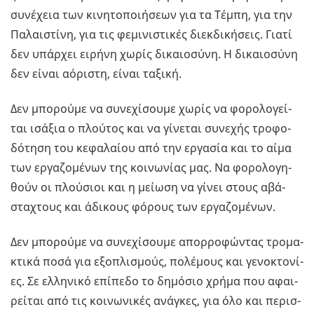
συ­νέ­χεια των κι­νη­το­ποι­ή­σε­ων για τα Τέµπη, για την
Πα­λαι­στί­νη, για τις φε­µι­νι­στι­κές διεκ­δι­κή­σεις. Γιατί
δεν υπάρ­χει ει­ρή­νη χωρίς δι­καιο­σύ­νη. Η δι­καιο­σύ­νη
δεν είναι αό­ρι­στη, είναι τα­ξι­κή.
Δεν µπο­ρού­µε να συ­νε­χί­σου­µε χωρίς να φο­ρο­λο­γεί­
ται ισά­ξια ο πλού­τος και να γί­νε­ται συ­νε­χής τρο­φο­
δό­τη­ση του κε­φα­λαί­ου από την ερ­γα­σία και το αίµα
των ερ­γα­ζο­µέ­νων της κοι­νω­νί­ας µας. Να φο­ρο­λο­γη­
θούν οι πλού­σιοι και η µεί­ω­ση να γίνει στους αβά­
στα­χτους και άδι­κους φό­ρους των ερ­γα­ζο­µέ­νων.
Δεν µπο­ρού­µε να συ­νε­χί­σου­µε απορ­ρο­φώ­ντας τρο­µα­
κτι­κά ποσά για εξο­πλι­σµούς, πο­λέ­µους και γε­νο­κτο­νί­
ες. Σε ελ­λη­νι­κό επί­πε­δο το δη­µό­σιο χρήµα που αφαι­
ρεί­ται από τις κοι­νω­νι­κές ανά­γκες, για όλο και πε­ρισ­