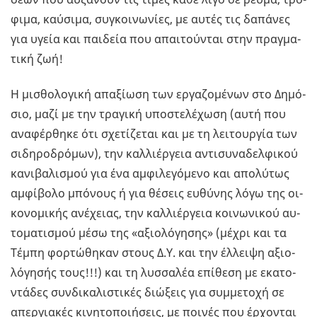
φι­µα, καύ­σι­µα, συ­γκοι­νω­νί­ες, µε αυτές τις δα­πά­νες
για υγεία και παι­δεία που απαι­τού­νται στην πρα­γµα­
τι­κή ζωή!
Η µι­σθο­λο­γι­κή απα­ξί­ω­ση των ερ­γα­ζο­µέ­νων στο Δη­µό­
σιο, µαζί µε την τρα­γι­κή υπο­στε­λέ­χω­ση (αυτή που
ανα­φέρ­θη­κε ότι σχε­τί­ζε­ται και µε τη λει­τουρ­γία των
σι­δη­ρο­δρό­µων), την καλ­λιέρ­γεια αντι­συ­να­δελ­φι­κού
κα­νι­βα­λι­σµού για ένα αµφι­λε­γό­µε­νο και απο­λύ­τως
αµφί­βο­λο µπό­νους ή για θέ­σεις ευ­θύ­νης λόγω της οι­
κο­νο­µι­κής ανέ­χειας, την καλ­λιέρ­γεια κοι­νω­νι­κού αυ­
το­µα­τι­σµού µέσω της «αξιο­λό­γη­σης» (µέχρι και τα
Τέµπη φορ­τώ­θη­καν στους Δ.Υ. και την έλ­λει­ψη αξιο­
λό­γη­σής τους!!!) και τη λυσ­σα­λέα επί­θε­ση µε εκα­το­
ντά­δες συν­δι­κα­λι­στι­κές διώ­ξεις για συ­µµε­το­χή σε
απερ­για­κές κι­νη­το­ποι­ή­σεις, µε ποι­νές που έρ­χο­νται