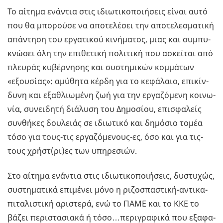
Το αί­τη­µα ενά­ντια στις ιδιω­τι­κο­ποι­ή­σεις είναι αυτό
που θα µπο­ρού­σε να απο­τε­λέ­σει την απο­τε­λε­σµα­τι­κή
απά­ντη­ση του ερ­γα­τι­κού κι­νή­µα­τος, µιας και συ­µπυ­
κνώ­σει όλη την επι­θε­τι­κή πο­λι­τι­κή που ασκεί­ται από
πλευ­ράς κυ­βέρ­νη­σης και συ­στη­µι­κών κο­µµά­των
«εξου­σί­ας»: αµύ­θη­τα κέρδη για το κε­φά­λαιο, επι­κίν­
δυ­νη και εξα­θλιω­µέ­νη ζωή για την ερ­γα­ζό­µε­νη κοι­νω­
νία, συ­νει­δη­τή διά­λυ­ση του Δη­µο­σί­ου, επι­σφα­λείς
συν­θή­κες δου­λειάς σε ιδιω­τι­κό και δη­µό­σιο τοµέα
τόσο για τους-τις ερ­γα­ζό­µε­νους-ες, όσο και για τις-
τους χρήστ(ρι)ες των υπη­ρε­σιών.
Στο αί­τη­µα ενά­ντια στις ιδιω­τι­κο­ποι­ή­σεις, δυ­στυ­χώς,
συ­στη­µα­τι­κά επι­µέ­νει µόνο η ρι­ζο­σπα­στι­κή-αντι­κα­
πι­τα­λι­στι­κή αρι­στε­ρά, ενώ το ΠΑΜΕ και το ΚΚΕ το
βάζει πε­ρι­στα­σια­κά ή τόσο…πε­ρι­γρα­φι­κά που εξα­φα­