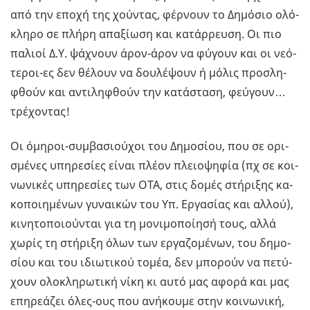
από την εποχή της χού­ντας, φέρ­νουν το Δη­µό­σιο ολό­
κλη­ρο σε πλήρη απα­ξί­ω­ση και κα­τάρ­ρευ­ση. Οι πιο
πα­λιοί Δ.Υ. ψά­χνουν άρον-άρον να φύ­γουν και οι νε­ό­
τε­ροι-ες δεν θέ­λουν να δου­λέ­ψουν ή µόλις προ­σλη­
φθούν και αντι­λη­φθούν την κα­τά­στα­ση, φεύ­γουν…
τρέ­χο­ντας!
Οι όµη­ροι-συ­µβα­σιού­χοι του Δη­µο­σί­ου, που σε ορι­
σµέ­νες υπη­ρε­σί­ες είναι πλέον πλειο­ψη­φία (πχ σε κοι­
νω­νι­κές υπη­ρε­σί­ες των ΟΤΑ, στις δοµές στή­ρι­ξης κα­
κο­ποι­η­µέ­νων γυ­ναι­κών του Υπ. Ερ­γα­σί­ας και αλλού),
κι­νη­το­ποιού­νται για τη µο­νι­µο­ποί­η­σή τους, αλλά
χωρίς τη στή­ρι­ξη όλων των ερ­γα­ζο­µέ­νων, του δη­µο­
σί­ου και του ιδιω­τι­κού τοµέα, δεν µπο­ρούν να πε­τύ­
χουν ολο­κλη­ρω­τι­κή νίκη κι αυτό µας αφορά και µας
επη­ρε­ά­ζει όλες-ους που ανή­κου­µε στην κοι­νω­νι­κή,