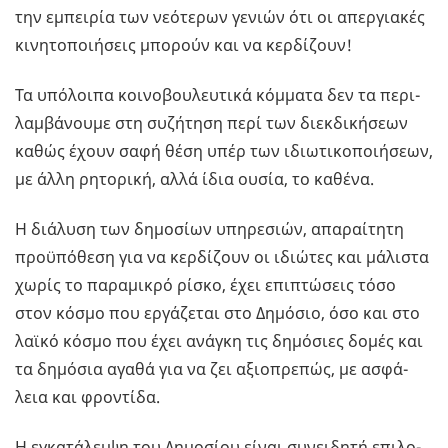
την εµπει­ρία των νε­ό­τε­ρων γε­νιών ότι οι απερ­για­κές
κι­νη­το­ποι­ή­σεις µπο­ρούν και να κερ­δί­ζουν!
Τα υπό­λοι­πα κοι­νο­βου­λευ­τι­κά κό­µµα­τα δεν τα πε­ρι­
λα­µβά­νου­µε στη συ­ζή­τη­ση περί των διεκ­δι­κή­σε­ων
καθώς έχουν σαφή θέση υπέρ των ιδιω­τι­κο­ποι­ή­σε­ων,
µε άλλη ρη­το­ρι­κή, αλλά ίδια ουσία, το κα­θέ­να.
Η διά­λυ­ση των δη­µο­σί­ων υπη­ρε­σιών, απα­ραί­τη­τη
προ­ϋ­πό­θε­ση για να κερ­δί­ζουν οι ιδιώ­τες και µά­λι­στα
χωρίς το πα­ρα­µι­κρό ρίσκο, έχει επι­πτώ­σεις τόσο
στον κόσµο που ερ­γά­ζε­ται στο Δη­µό­σιο, όσο και στο
λαϊκό κόσµο που έχει ανά­γκη τις δη­µό­σιες δοµές και
τα δη­µό­σια αγαθά για να ζει αξιο­πρε­πώς, µε ασφά­
λεια και φρο­ντί­δα.
Η εγκα­τά­λει­ψη του Δη­µο­σί­ου είναι συ­νει­δη­τή επι­λο­