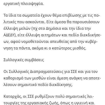
ερ­γα­τι­κή πλειο­ψη­φία.
Τα ίδια τα σω­µα­τεία έχουν θέµα επι­βί­ω­σης µε τις πο­
λι­τι­κές που ασκού­νται. Είτε άµεσα θα πα­ρου­σιά­σουν
έλ­λει­ψη µελών (πχ στο Δη­µό­σιο και την ίδια την
ΑΔΕΔΥ), είτε έλ­λει­ψη αι­τη­µά­των και πεδίο διεκ­δι­κή­σε­
ων, αφού νο­µο­θε­τού­νται απευ­θεί­ας από την κυ­βέρ­
νη­ση τα πάντα, ακόµα κι ο κα­τώ­τε­ρος µι­σθός.
Συλ­λο­γι­κές συ­µβά­σεις
Οι Συλ­λο­γι­κές Δια­πρα­γµα­τεύ­σεις για ΣΣΕ και για τον
κα­θο­ρι­σµό των µι­σθών είναι άµεση ανά­γκη να απο­τε­
λέ­σουν ση­µα­ντι­κό πεδίο διεκ­δί­κη­σης.
Κα­ταρ­χάς, οι ΣΣΕ ρυ­θµί­ζουν πολύ ση­µα­ντι­κές λει­
τουρ­γί­ες της ερ­γα­σια­κής ζωής, όπως η υγιει­νή και