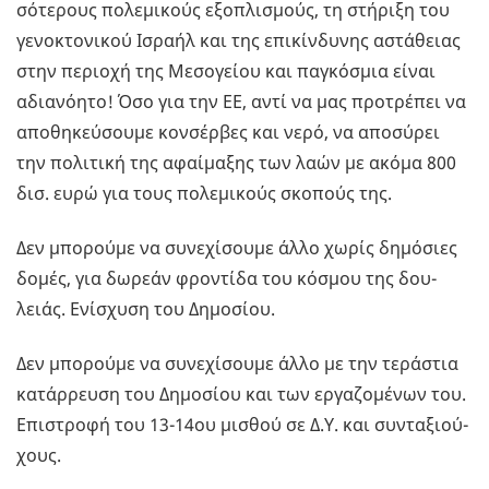
σό­τε­ρους πο­λε­µι­κούς εξο­πλι­σµούς, τη στή­ρι­ξη του
γε­νο­κτο­νι­κού Ισ­ρα­ήλ και της επι­κίν­δυ­νης αστά­θειας
στην πε­ριο­χή της Με­σο­γεί­ου και πα­γκό­σµια είναι
αδια­νό­η­το! Όσο για την ΕΕ, αντί να µας προ­τρέ­πει να
απο­θη­κεύ­σου­µε κον­σέρ­βες και νερό, να απο­σύ­ρει
την πο­λι­τι­κή της αφαί­µα­ξης των λαών µε ακόµα 800
δισ. ευρώ για τους πο­λε­µι­κούς σκο­πούς της.
Δεν µπο­ρού­µε να συ­νε­χί­σου­µε άλλο χωρίς δη­µό­σιες
δοµές, για δω­ρε­άν φρο­ντί­δα του κό­σµου της δου­
λειάς. Ενί­σχυ­ση του Δη­µο­σί­ου.
Δεν µπο­ρού­µε να συ­νε­χί­σου­µε άλλο µε την τε­ρά­στια
κα­τάρ­ρευ­ση του Δη­µο­σί­ου και των ερ­γα­ζο­µέ­νων του.
Επι­στρο­φή του 13-14ου µι­σθού σε Δ.Υ. και συ­ντα­ξιού­
χους.