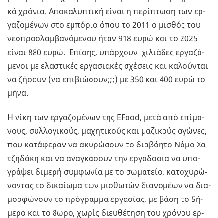
κά χρό­νια. Απο­κα­λυ­πτι­κή είναι η πε­ρί­πτω­ση των ερ­
γα­ζο­µέ­νων στο εµπό­ριο όπου το 2011 o µι­σθός του
νε­ο­προ­σλα­µβα­νό­µε­νου ήταν 918 ευρώ και το 2025
είναι 880 ευρώ. Επί­σης, υπάρ­χουν χι­λιά­δες ερ­γα­ζό­
µε­νοι µε ελα­στι­κές ερ­γα­σια­κές σχέ­σεις και κα­λού­νται
να ζή­σουν (να επι­βιώ­σουν;;;) µε 350 και 400 ευρώ το
µήνα.
Η νίκη των ερ­γα­ζο­µέ­νων της EFood, µετά από επί­µο­
νους, συλ­λο­γι­κούς, µα­χη­τι­κούς και µα­ζι­κούς αγώ­νες,
που κα­τά­φε­ραν να ακυ­ρώ­σουν το δια­βό­η­το Νόµο Χα­
τζη­δά­κη και να ανα­γκά­σουν την ερ­γο­δο­σία να υπο­
γρά­ψει δι­µε­ρή συ­µφω­νία µε το σω­µα­τείο, κα­το­χυ­ρώ­
νο­ντας το δι­καί­ω­µα των µι­σθω­τών δια­νο­µέ­ων να δια­
µορ­φώ­νουν το πρό­γρα­µµα ερ­γα­σί­ας, µε βάση το 5ή­
µε­ρο και το 8ωρο, χωρίς διευ­θέ­τη­ση του χρό­νου ερ­