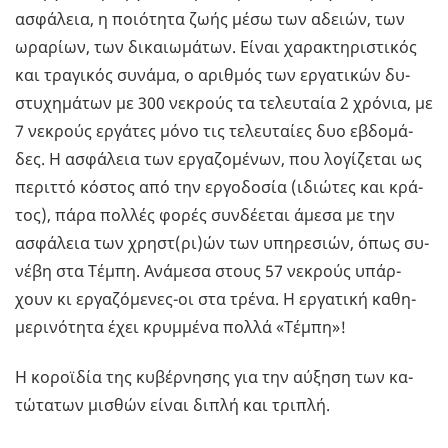
ασφά­λεια, η ποιό­τη­τα ζωής µέσω των αδειών, των
ωρα­ρί­ων, των δι­καιω­µά­των. Είναι χα­ρα­κτη­ρι­στι­κός
και τρα­γι­κός συ­νά­µα, ο αρι­θµός των ερ­γα­τι­κών δυ­
στυ­χη­µά­των µε 300 νε­κρούς τα τε­λευ­ταία 2 χρό­νια, µε
7 νε­κρούς ερ­γά­τες µόνο τις τε­λευ­ταί­ες δυο εβδο­µά­
δες. Η ασφά­λεια των ερ­γα­ζο­µέ­νων, που λο­γί­ζε­ται ως
πε­ριτ­τό κό­στος από την ερ­γο­δο­σία (ιδιώ­τες και κρά­
τος), πάρα πολ­λές φορές συν­δέ­ε­ται άµεσα µε την
ασφά­λεια των χρηστ(ρι)ών των υπη­ρε­σιών, όπως συ­
νέ­βη στα Τέµπη. Ανά­µε­σα στους 57 νε­κρούς υπάρ­
χουν κι ερ­γα­ζό­µε­νες-οι στα τρένα. Η ερ­γα­τι­κή κα­θη­
µε­ρι­νό­τη­τα έχει κρυ­µµέ­να πολλά «Τέµπη»!
Η κο­ροϊ­δία της κυ­βέρ­νη­σης για την αύ­ξη­ση των κα­
τώ­τα­των µι­σθών είναι διπλή και τρι­πλή.