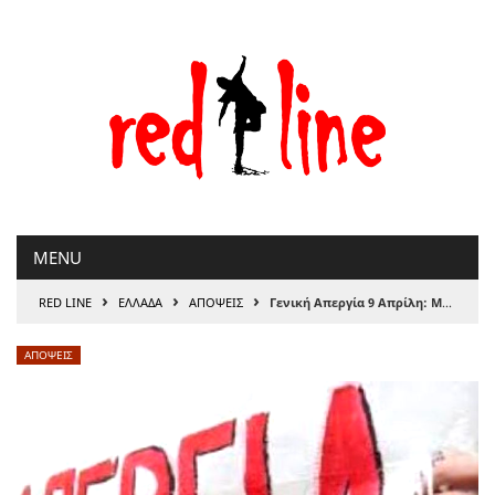
Μετάβαση
στο
περιεχόμενο
MENU
›
›
›
RED LINE
ΕΛΛΑΔΑ
ΑΠΟΨΕΙΣ
Γενική Απεργία 9 Απρίλη: Μάχη για πραγµατικές αυξήσεις και συλλογικές συµβάσεις
ΑΠΟΨΕΙΣ