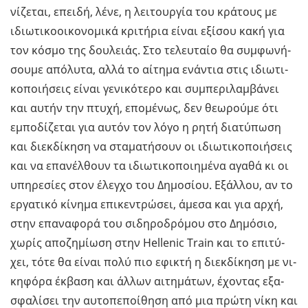
νί­ζε­ται, επει­δή, λένε, η λει­τουρ­γία του κρά­τους µε
ιδιω­τι­κο­οι­κο­νο­µι­κά κρι­τή­ρια είναι εξί­σου κακή για
τον κόσµο της δου­λειάς. Στο τε­λευ­ταίο θα συ­µφω­νή­
σου­µε από­λυ­τα, αλλά το αί­τη­µα ενά­ντια στις ιδιω­τι­
κο­ποι­ή­σεις είναι γε­νι­κό­τε­ρο και συ­µπε­ρι­λα­µβά­νει
και αυτήν την πτυχή, επο­µέ­νως, δεν θε­ω­ρού­µε ότι
εµπο­δί­ζε­ται για αυτόν τον λόγο η ρητή δια­τύ­πω­ση
και διεκ­δί­κη­ση να στα­µα­τή­σουν οι ιδιω­τι­κο­ποι­ή­σεις
και να επα­νέλ­θουν τα ιδιω­τι­κο­ποι­η­µέ­να αγαθά κι οι
υπη­ρε­σί­ες στον έλεγ­χο του Δη­µο­σί­ου. Εξάλ­λου, αν το
ερ­γα­τι­κό κί­νη­µα επι­κε­ντρώ­σει, άµεσα και για αρχή,
στην επα­να­φο­ρά του σι­δη­ρο­δρό­µου στο Δη­µό­σιο,
χωρίς απο­ζη­µί­ω­ση στην Hellenic Train και το επι­τύ­
χει, τότε θα είναι πολύ πιο εφι­κτή η διεκ­δί­κη­ση µε νι­
κη­φό­ρα έκ­βα­ση και άλλων αι­τη­µά­των, έχο­ντας εξα­
σφα­λί­σει την αυ­το­πε­ποί­θη­ση από µια πρώτη νίκη και