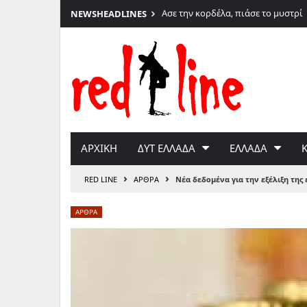
6
Ασε την κορδέλα, πιάσε το μυστρί
NEWS
HEADLINES
Μετάβαση
στο
περιεχόμενο
ΑΡΧΙΚΗ
ΔΥΤ ΕΛΛΑΔΑ
ΕΛΛΑΔΑ
›
›
RED LINE
ΑΡΘΡΑ
Νέα δεδομένα για την εξέλιξη της
ΑΡΘΡΑ