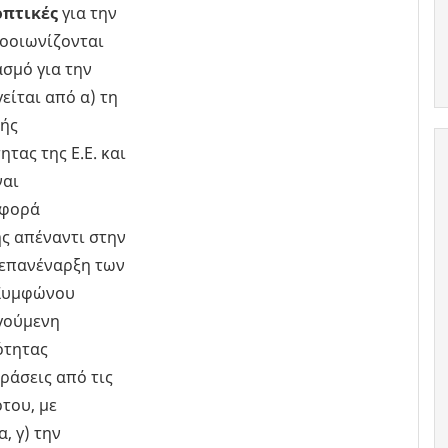
οπτικές
για την
οοιωνίζονται
ασμό για την
είται από α) τη
κής
τας της Ε.Ε. και
ναι
 φορά
ς απέναντι στην
ν επανέναρξη των
 Συμφώνου
γούμενη
ότητας
ράσεις από τις
του, με
, γ) την