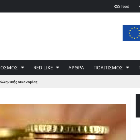
Δε φταίει ο άνεμος… Φταίει η πολιτική 
RSS feed
του Γιώργου Σαχίνη
ΚΟΣΜΟΣ
RED LIKE
ΑΡΘΡΑ
ΠΟΛΙΤΙΣΜΟΣ
 ελληνικής οικονομίας