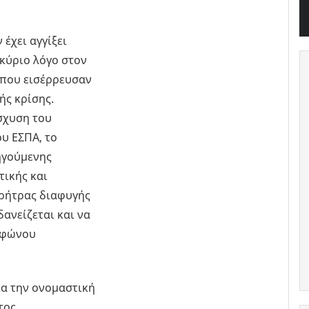
 έχει αγγίξει
 κύριο λόγο στον
που εισέρρευσαν
ής κρίσης.
ίσχυση του
υ ΕΣΠΑ, το
ηγούμενης
τικής και
 ρήτρας διαφυγής
ανείζεται και να
μφώνου
ια την ονομαστική
τος,