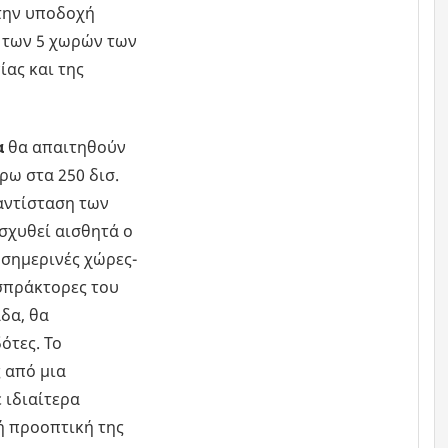
την υποδοχή
 των 5 χωρών των
ας και της
α
θα απαιτηθούν
ρω στα 250 δισ.
 αντίσταση των
σχυθεί αισθητά ο
 σημερινές χώρες-
σπράκτορες του
δα, θα
ότες. Το
 από μια
ιδιαίτερα
ή προοπτική της