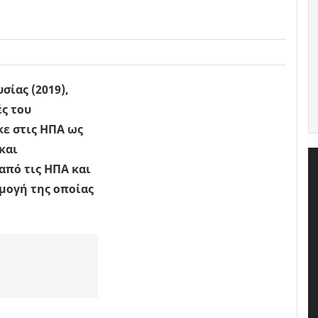
σίας (2019),
ές του
ε στις ΗΠΑ ως
και
από τις ΗΠΑ και
ρμογή της οποίας