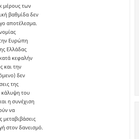
κ μέρους των
ική βαθμίδα δεν
ογο αποτέλεσμα.
ονομίας
στην Ευρώπη
της Ελλάδας
 κατά κεφαλήν
ς και την
όμενο) δεν
σεις της
ή κάλυψη του
και η συνέχιση
ούν να
ς μεταβιβάσεις
ή στον δανεισμό.