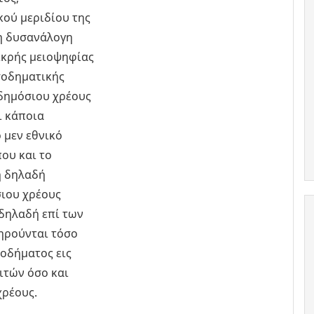
ού μεριδίου της
η δυσανάλογη
ικρής μειοψηφίας
σοδηματικής
δημόσιου χρέους
ι κάποια
 μεν εθνικό
ου και το
η δηλαδή
σιου χρέους
δηλαδή επί των
ηρούνται τόσο
σοδήματος εις
ιτών όσο και
χρέους.