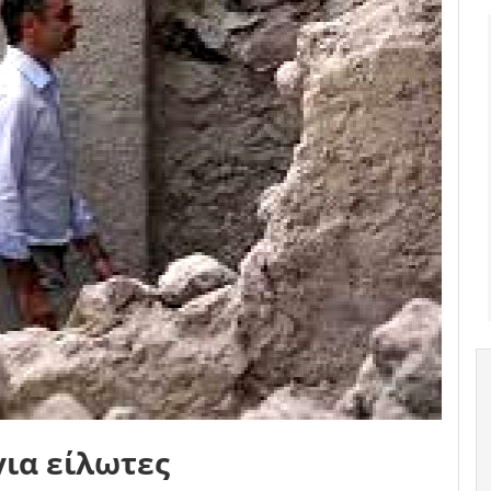
για είλωτες