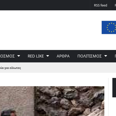
Δε φταίει ο άνεμος… Φταίει η πολιτική 
RSS feed
του Γιώργου Σαχίνη
ΚΟΣΜΟΣ
RED LIKE
ΑΡΘΡΑ
ΠΟΛΙΤΙΣΜΟΣ
ία για είλωτες