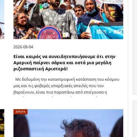
2026-08-04
Είναι καιρός να συνειδητοποιήσουμε ότι στην
Αμερική παίρνει σάρκα και οστά μια μεγάλη
ριζοσπαστική Αριστερά!
Με δεδομένη την καταστροφική κατάσταση του κόσμου
μας και τις φοβερές υπαρξιακές απειλές που τον
βαραίνουν, είναι πια παραπάνω από επείγουσα η
αναζήτηση και ανακάλυψη εκείνων των δυνάμεων που
θα είναι ικανές όχι μόνο να (ξανα)δώσουν την ελπίδα
που…
ΑΡΘΡΑ