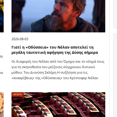
2026-08-03
Γιατί η «Οδύσσεια» του Νόλαν αποτελεί τη
μεγάλη ταυτοτική αφήγηση της Δύσης σήμερα
αι
Οι διαφορές του Νόλαν από τον Όμηρο και το νόημά τους
για τη σκηνοθεσία του μείζονος σύγχρονου δυτικού
μύθου. Του Διονύση Σκλήρη Η συζήτηση για τις
να
«ανακρίβειες» της «Οδύσσειας» του Κρίστοφερ Νόλαν
αγνοεί το σημαντικότερο:…
ΑΡΘΡΑ