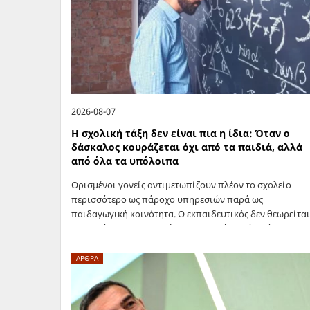
2026-08-07
Η σχολική τάξη δεν είναι πια η ίδια: Όταν ο
δάσκαλος κουράζεται όχι από τα παιδιά, αλλά
από όλα τα υπόλοιπα
Ορισμένοι γονείς αντιμετωπίζουν πλέον το σχολείο
περισσότερο ως πάροχο υπηρεσιών παρά ως
παιδαγωγική κοινότητα. Ο εκπαιδευτικός δεν θεωρείται
συνεργάτης στην αγωγή του παιδιού, αλλά υπάλληλος
που οφείλει να δικαιολογεί συνεχώς κάθε του επιλογή.
Υπάρχει μια…
ΑΡΘΡΑ