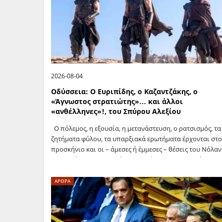
2026-08-04
Οδύσσεια: Ο Ευριπίδης, ο Καζαντζάκης, ο
«Άγνωστος στρατιώτης»… και άλλοι
«ανθέλληνες»!, του Σπύρου Αλεξίου
Ο πόλεμος, η εξουσία, η μετανάστευση, ο ρατσισμός, τα
ζητήματα φύλου, τα υπαρξιακά ερωτήματα έρχονται στο
προσκήνιο και οι – άμεσες ή έμμεσες – θέσεις του Νόλαν
αποκτούν υποστηρικτές και πολέμιους. Το φετινό
καλοκαίρι ο…
ΑΡΘΡΑ